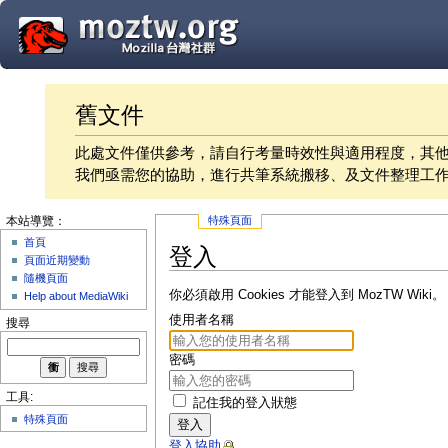
舊文件
此處文件僅供參考，請自行考量時效性與適用程度，其
我們亟需您的協助，進行共筆系統搬移、及文件整理工
特殊頁面
本站導覽：
首頁
登入
頁面近期變動
隨機頁面
你必須啟用 Cookies 才能登入到 MozTW Wiki。
Help about MediaWiki
使用者名稱
搜尋
密碼
工具:
記住我的登入狀態
特殊頁面
登入
登入協助