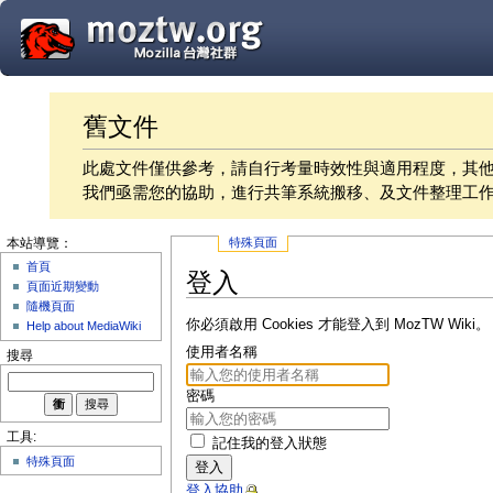
舊文件
此處文件僅供參考，請自行考量時效性與適用程度，其
我們亟需您的協助，進行共筆系統搬移、及文件整理工
特殊頁面
本站導覽：
首頁
登入
頁面近期變動
隨機頁面
你必須啟用 Cookies 才能登入到 MozTW Wiki。
Help about MediaWiki
使用者名稱
搜尋
密碼
工具:
記住我的登入狀態
特殊頁面
登入
登入協助