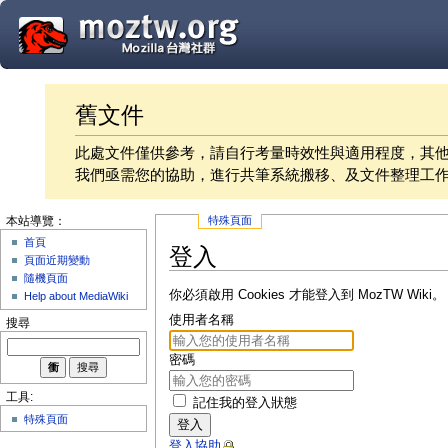
舊文件
此處文件僅供參考，請自行考量時效性與適用程度，其
我們亟需您的協助，進行共筆系統搬移、及文件整理工
特殊頁面
本站導覽：
首頁
登入
頁面近期變動
隨機頁面
你必須啟用 Cookies 才能登入到 MozTW Wiki。
Help about MediaWiki
使用者名稱
搜尋
密碼
工具:
記住我的登入狀態
特殊頁面
登入
登入協助