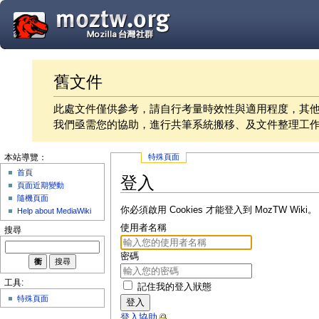
舊文件
此處文件僅供參考，請自行考量時效性與適用程度，其
我們亟需您的協助，進行共筆系統搬移、及文件整理工
特殊頁面
本站導覽：
首頁
登入
頁面近期變動
隨機頁面
你必須啟用 Cookies 才能登入到 MozTW Wiki。
Help about MediaWiki
使用者名稱
搜尋
密碼
工具:
記住我的登入狀態
特殊頁面
登入
登入協助