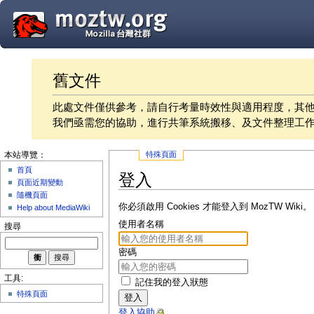
舊文件
此處文件僅供參考，請自行考量時效性與適用程度，其
我們亟需您的協助，進行共筆系統搬移、及文件整理工
特殊頁面
本站導覽：
首頁
登入
頁面近期變動
隨機頁面
你必須啟用 Cookies 才能登入到 MozTW Wiki。
Help about MediaWiki
使用者名稱
搜尋
密碼
工具:
記住我的登入狀態
特殊頁面
登入
登入協助