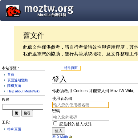
舊文件
此處文件僅供參考，請自行考量時效性與適用程度，其
我們亟需您的協助，進行共筆系統搬移、及文件整理工
特殊頁面
本站導覽：
首頁
登入
頁面近期變動
隨機頁面
你必須啟用 Cookies 才能登入到 MozTW Wiki。
Help about MediaWiki
使用者名稱
搜尋
密碼
工具:
記住我的登入狀態
特殊頁面
登入
登入協助