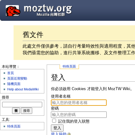
舊文件
此處文件僅供參考，請自行考量時效性與適用程度，其
我們亟需您的協助，進行共筆系統搬移、及文件整理工
特殊頁面
本站導覽：
首頁
登入
頁面近期變動
隨機頁面
你必須啟用 Cookies 才能登入到 MozTW Wiki。
Help about MediaWiki
使用者名稱
搜尋
密碼
工具:
記住我的登入狀態
特殊頁面
登入
登入協助