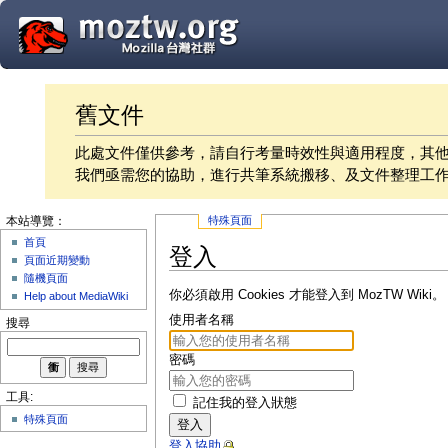
舊文件
此處文件僅供參考，請自行考量時效性與適用程度，其
我們亟需您的協助，進行共筆系統搬移、及文件整理工
特殊頁面
本站導覽：
首頁
登入
頁面近期變動
隨機頁面
你必須啟用 Cookies 才能登入到 MozTW Wiki。
Help about MediaWiki
使用者名稱
搜尋
密碼
工具:
記住我的登入狀態
特殊頁面
登入
登入協助