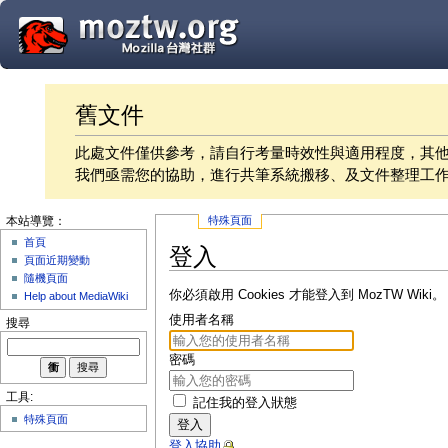
舊文件
此處文件僅供參考，請自行考量時效性與適用程度，其
我們亟需您的協助，進行共筆系統搬移、及文件整理工
特殊頁面
本站導覽：
首頁
登入
頁面近期變動
隨機頁面
你必須啟用 Cookies 才能登入到 MozTW Wiki。
Help about MediaWiki
使用者名稱
搜尋
密碼
工具:
記住我的登入狀態
特殊頁面
登入
登入協助