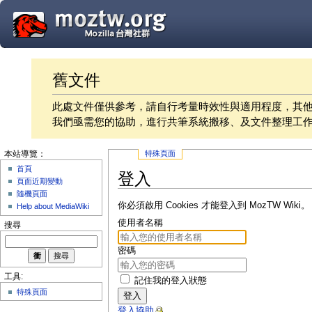
舊文件
此處文件僅供參考，請自行考量時效性與適用程度，其
我們亟需您的協助，進行共筆系統搬移、及文件整理工
特殊頁面
本站導覽：
首頁
登入
頁面近期變動
隨機頁面
你必須啟用 Cookies 才能登入到 MozTW Wiki。
Help about MediaWiki
使用者名稱
搜尋
密碼
工具:
記住我的登入狀態
特殊頁面
登入
登入協助