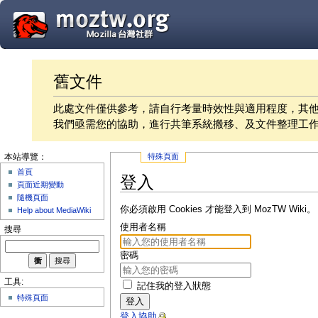
舊文件
此處文件僅供參考，請自行考量時效性與適用程度，其
我們亟需您的協助，進行共筆系統搬移、及文件整理工
特殊頁面
本站導覽：
首頁
登入
頁面近期變動
隨機頁面
你必須啟用 Cookies 才能登入到 MozTW Wiki。
Help about MediaWiki
使用者名稱
搜尋
密碼
工具:
記住我的登入狀態
特殊頁面
登入
登入協助