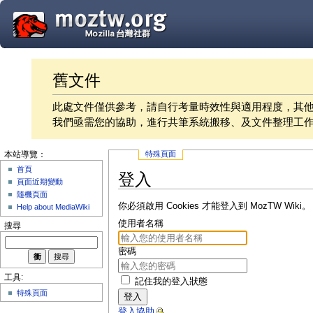
舊文件
此處文件僅供參考，請自行考量時效性與適用程度，其
我們亟需您的協助，進行共筆系統搬移、及文件整理工
特殊頁面
本站導覽：
首頁
登入
頁面近期變動
隨機頁面
你必須啟用 Cookies 才能登入到 MozTW Wiki。
Help about MediaWiki
使用者名稱
搜尋
密碼
工具:
記住我的登入狀態
特殊頁面
登入
登入協助