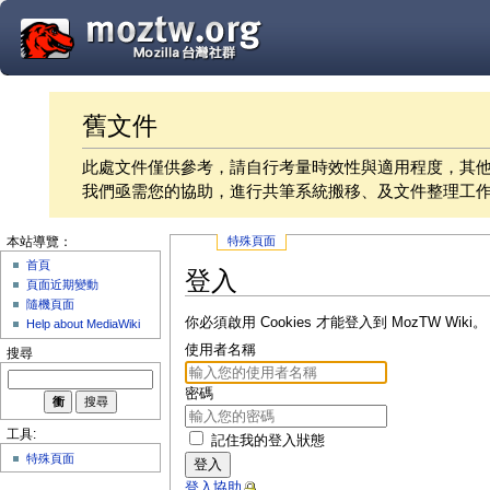
舊文件
此處文件僅供參考，請自行考量時效性與適用程度，其
我們亟需您的協助，進行共筆系統搬移、及文件整理工
特殊頁面
本站導覽：
首頁
登入
頁面近期變動
隨機頁面
你必須啟用 Cookies 才能登入到 MozTW Wiki。
Help about MediaWiki
使用者名稱
搜尋
密碼
工具:
記住我的登入狀態
特殊頁面
登入
登入協助