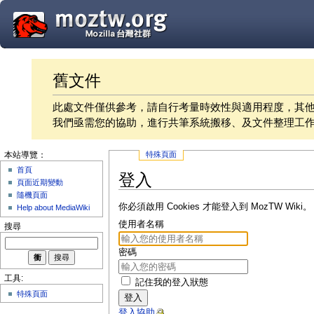
舊文件
此處文件僅供參考，請自行考量時效性與適用程度，其
我們亟需您的協助，進行共筆系統搬移、及文件整理工
特殊頁面
本站導覽：
首頁
登入
頁面近期變動
隨機頁面
你必須啟用 Cookies 才能登入到 MozTW Wiki。
Help about MediaWiki
使用者名稱
搜尋
密碼
工具:
記住我的登入狀態
特殊頁面
登入
登入協助