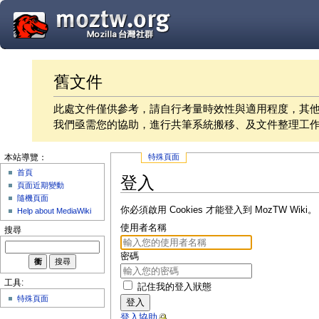
舊文件
此處文件僅供參考，請自行考量時效性與適用程度，其
我們亟需您的協助，進行共筆系統搬移、及文件整理工
特殊頁面
本站導覽：
首頁
登入
頁面近期變動
隨機頁面
你必須啟用 Cookies 才能登入到 MozTW Wiki。
Help about MediaWiki
使用者名稱
搜尋
密碼
工具:
記住我的登入狀態
特殊頁面
登入
登入協助