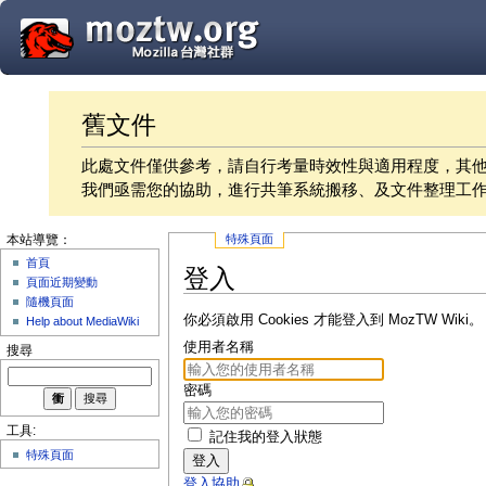
舊文件
此處文件僅供參考，請自行考量時效性與適用程度，其
我們亟需您的協助，進行共筆系統搬移、及文件整理工
特殊頁面
本站導覽：
首頁
登入
頁面近期變動
隨機頁面
你必須啟用 Cookies 才能登入到 MozTW Wiki。
Help about MediaWiki
使用者名稱
搜尋
密碼
工具:
記住我的登入狀態
特殊頁面
登入
登入協助