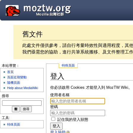
舊文件
此處文件僅供參考，請自行考量時效性與適用程度，其
我們亟需您的協助，進行共筆系統搬移、及文件整理工
特殊頁面
本站導覽：
首頁
登入
頁面近期變動
隨機頁面
你必須啟用 Cookies 才能登入到 MozTW Wiki。
Help about MediaWiki
使用者名稱
搜尋
密碼
工具:
記住我的登入狀態
特殊頁面
登入
登入協助