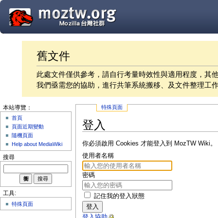
舊文件
此處文件僅供參考，請自行考量時效性與適用程度，其
我們亟需您的協助，進行共筆系統搬移、及文件整理工
特殊頁面
本站導覽：
首頁
登入
頁面近期變動
隨機頁面
你必須啟用 Cookies 才能登入到 MozTW Wiki。
Help about MediaWiki
使用者名稱
搜尋
密碼
工具:
記住我的登入狀態
特殊頁面
登入
登入協助