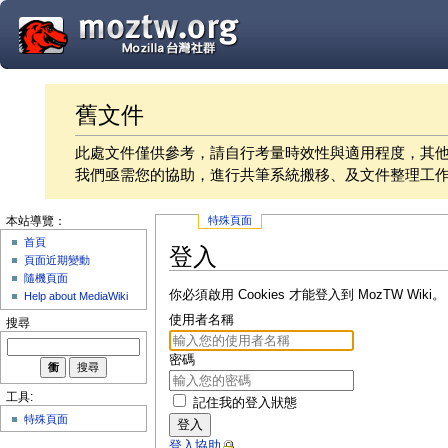
舊文件
此處文件僅供參考，請自行考量時效性與適用程度，其
我們亟需您的協助，進行共筆系統搬移、及文件整理工
特殊頁面
本站導覽：
首頁
登入
頁面近期變動
隨機頁面
你必須啟用 Cookies 才能登入到 MozTW Wiki。
Help about MediaWiki
使用者名稱
搜尋
密碼
工具:
記住我的登入狀態
特殊頁面
登入
登入協助