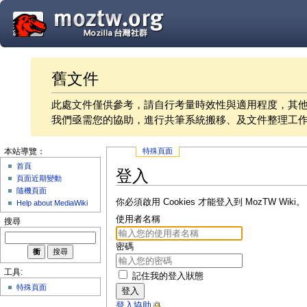
舊文件
此處文件僅供參考，請自行考量時效性與適用程度，其
我們亟需您的協助，進行共筆系統搬移、及文件整理工
特殊頁面
本站導覽：
首頁
登入
頁面近期變動
隨機頁面
你必須啟用 Cookies 才能登入到 MozTW Wiki。
Help about MediaWiki
使用者名稱
搜尋
密碼
工具:
記住我的登入狀態
特殊頁面
登入
登入協助