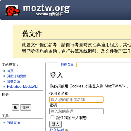
舊文件
此處文件僅供參考，請自行考量時效性與適用程度，其
我們亟需您的協助，進行共筆系統搬移、及文件整理工
特殊頁面
本站導覽：
首頁
登入
頁面近期變動
隨機頁面
你必須啟用 Cookies 才能登入到 MozTW Wiki。
Help about MediaWiki
使用者名稱
搜尋
密碼
工具:
記住我的登入狀態
特殊頁面
登入
登入協助