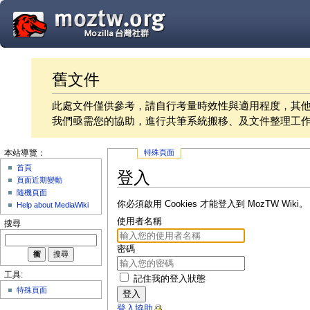
舊文件
此處文件僅供參考，請自行考量時效性與適用程度，其
我們亟需您的協助，進行共筆系統搬移、及文件整理工
特殊頁面
本站導覽：
首頁
登入
頁面近期變動
隨機頁面
你必須啟用 Cookies 才能登入到 MozTW Wiki。
Help about MediaWiki
使用者名稱
搜尋
密碼
工具:
記住我的登入狀態
特殊頁面
登入
登入協助