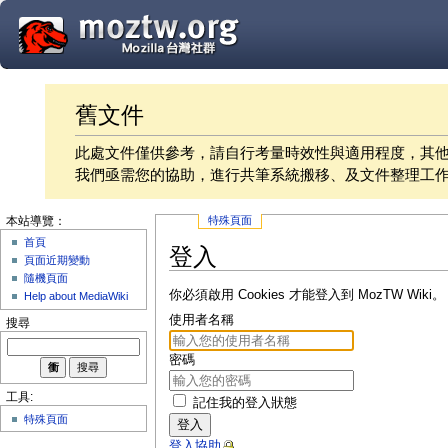
舊文件
此處文件僅供參考，請自行考量時效性與適用程度，其
我們亟需您的協助，進行共筆系統搬移、及文件整理工
特殊頁面
本站導覽：
首頁
登入
頁面近期變動
隨機頁面
你必須啟用 Cookies 才能登入到 MozTW Wiki。
Help about MediaWiki
使用者名稱
搜尋
密碼
工具:
記住我的登入狀態
特殊頁面
登入
登入協助