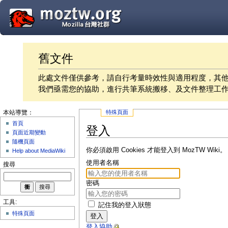
舊文件
此處文件僅供參考，請自行考量時效性與適用程度，其
我們亟需您的協助，進行共筆系統搬移、及文件整理工
特殊頁面
本站導覽：
首頁
登入
頁面近期變動
隨機頁面
你必須啟用 Cookies 才能登入到 MozTW Wiki。
Help about MediaWiki
使用者名稱
搜尋
密碼
工具:
記住我的登入狀態
特殊頁面
登入
登入協助