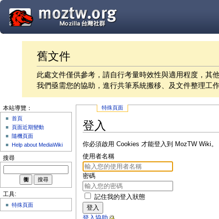
舊文件
此處文件僅供參考，請自行考量時效性與適用程度，其
我們亟需您的協助，進行共筆系統搬移、及文件整理工
特殊頁面
本站導覽：
首頁
登入
頁面近期變動
隨機頁面
你必須啟用 Cookies 才能登入到 MozTW Wiki。
Help about MediaWiki
使用者名稱
搜尋
密碼
工具:
記住我的登入狀態
特殊頁面
登入
登入協助