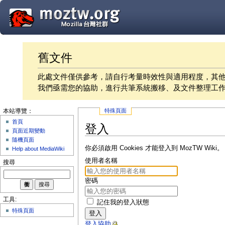
舊文件
此處文件僅供參考，請自行考量時效性與適用程度，其
我們亟需您的協助，進行共筆系統搬移、及文件整理工
特殊頁面
本站導覽：
首頁
登入
頁面近期變動
隨機頁面
你必須啟用 Cookies 才能登入到 MozTW Wiki。
Help about MediaWiki
使用者名稱
搜尋
密碼
工具:
記住我的登入狀態
特殊頁面
登入
登入協助