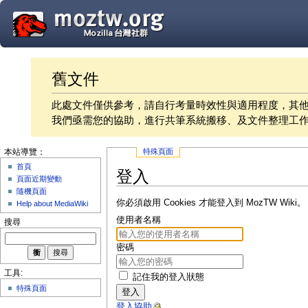
舊文件
此處文件僅供參考，請自行考量時效性與適用程度，其
我們亟需您的協助，進行共筆系統搬移、及文件整理工
特殊頁面
本站導覽：
首頁
登入
頁面近期變動
隨機頁面
你必須啟用 Cookies 才能登入到 MozTW Wiki。
Help about MediaWiki
使用者名稱
搜尋
密碼
工具:
記住我的登入狀態
特殊頁面
登入
登入協助