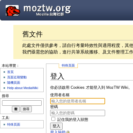
舊文件
此處文件僅供參考，請自行考量時效性與適用程度，其
我們亟需您的協助，進行共筆系統搬移、及文件整理工
特殊頁面
本站導覽：
首頁
登入
頁面近期變動
隨機頁面
你必須啟用 Cookies 才能登入到 MozTW Wiki。
Help about MediaWiki
使用者名稱
搜尋
密碼
工具:
記住我的登入狀態
特殊頁面
登入
登入協助