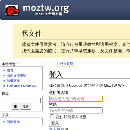
舊文件
此處文件僅供參考，請自行考量時效性與適用程度，其
我們亟需您的協助，進行共筆系統搬移、及文件整理工
特殊頁面
本站導覽：
首頁
登入
頁面近期變動
隨機頁面
你必須啟用 Cookies 才能登入到 MozTW Wiki。
Help about MediaWiki
使用者名稱
搜尋
密碼
工具:
記住我的登入狀態
特殊頁面
登入
登入協助