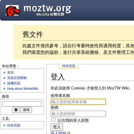
舊文件
此處文件僅供參考，請自行考量時效性與適用程度，其
我們亟需您的協助，進行共筆系統搬移、及文件整理工
特殊頁面
本站導覽：
首頁
登入
頁面近期變動
隨機頁面
你必須啟用 Cookies 才能登入到 MozTW Wiki。
Help about MediaWiki
使用者名稱
搜尋
密碼
工具:
記住我的登入狀態
特殊頁面
登入
登入協助