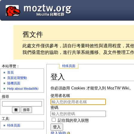
舊文件
此處文件僅供參考，請自行考量時效性與適用程度，其
我們亟需您的協助，進行共筆系統搬移、及文件整理工
特殊頁面
本站導覽：
首頁
登入
頁面近期變動
隨機頁面
你必須啟用 Cookies 才能登入到 MozTW Wiki。
Help about MediaWiki
使用者名稱
搜尋
密碼
工具:
記住我的登入狀態
特殊頁面
登入
登入協助