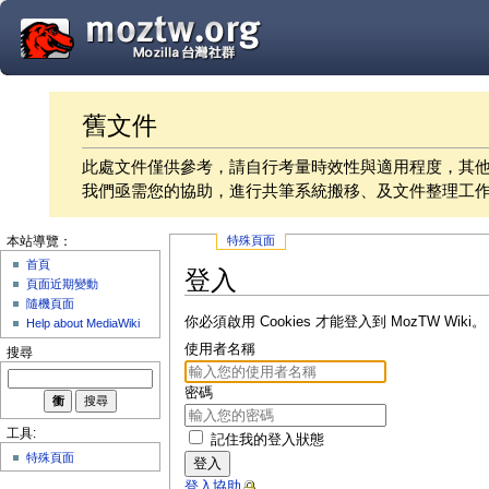
舊文件
此處文件僅供參考，請自行考量時效性與適用程度，其
我們亟需您的協助，進行共筆系統搬移、及文件整理工
特殊頁面
本站導覽：
首頁
登入
頁面近期變動
隨機頁面
你必須啟用 Cookies 才能登入到 MozTW Wiki。
Help about MediaWiki
使用者名稱
搜尋
密碼
工具:
記住我的登入狀態
特殊頁面
登入
登入協助