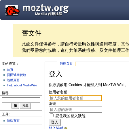
舊文件
此處文件僅供參考，請自行考量時效性與適用程度，其
我們亟需您的協助，進行共筆系統搬移、及文件整理工
特殊頁面
本站導覽：
首頁
登入
頁面近期變動
隨機頁面
你必須啟用 Cookies 才能登入到 MozTW Wiki。
Help about MediaWiki
使用者名稱
搜尋
密碼
工具:
記住我的登入狀態
特殊頁面
登入
登入協助