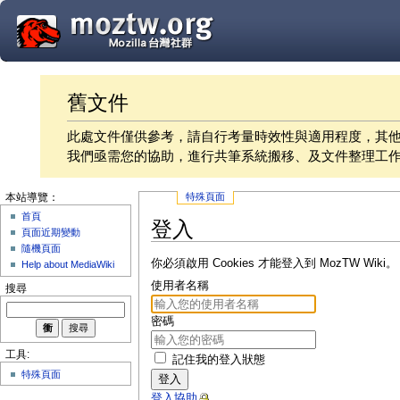
舊文件
此處文件僅供參考，請自行考量時效性與適用程度，其
我們亟需您的協助，進行共筆系統搬移、及文件整理工
特殊頁面
本站導覽：
首頁
登入
頁面近期變動
隨機頁面
你必須啟用 Cookies 才能登入到 MozTW Wiki。
Help about MediaWiki
使用者名稱
搜尋
密碼
工具:
記住我的登入狀態
特殊頁面
登入
登入協助