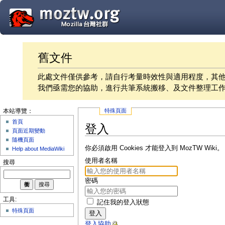
舊文件
此處文件僅供參考，請自行考量時效性與適用程度，其
我們亟需您的協助，進行共筆系統搬移、及文件整理工
特殊頁面
本站導覽：
首頁
登入
頁面近期變動
隨機頁面
你必須啟用 Cookies 才能登入到 MozTW Wiki。
Help about MediaWiki
使用者名稱
搜尋
密碼
工具:
記住我的登入狀態
特殊頁面
登入
登入協助