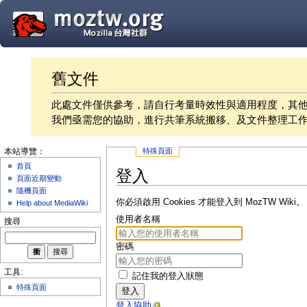
舊文件
此處文件僅供參考，請自行考量時效性與適用程度，其
我們亟需您的協助，進行共筆系統搬移、及文件整理工
特殊頁面
本站導覽：
首頁
登入
頁面近期變動
隨機頁面
你必須啟用 Cookies 才能登入到 MozTW Wiki。
Help about MediaWiki
使用者名稱
搜尋
密碼
工具:
記住我的登入狀態
特殊頁面
登入
登入協助