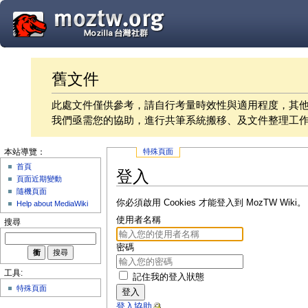
舊文件
此處文件僅供參考，請自行考量時效性與適用程度，其
我們亟需您的協助，進行共筆系統搬移、及文件整理工
特殊頁面
本站導覽：
首頁
登入
頁面近期變動
隨機頁面
你必須啟用 Cookies 才能登入到 MozTW Wiki。
Help about MediaWiki
使用者名稱
搜尋
密碼
工具:
記住我的登入狀態
特殊頁面
登入
登入協助