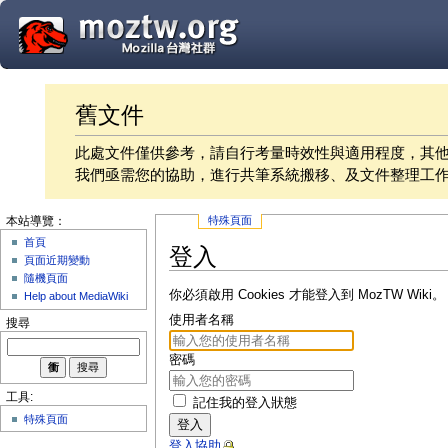
舊文件
此處文件僅供參考，請自行考量時效性與適用程度，其
我們亟需您的協助，進行共筆系統搬移、及文件整理工
特殊頁面
本站導覽：
首頁
登入
頁面近期變動
隨機頁面
你必須啟用 Cookies 才能登入到 MozTW Wiki。
Help about MediaWiki
使用者名稱
搜尋
密碼
工具:
記住我的登入狀態
特殊頁面
登入
登入協助