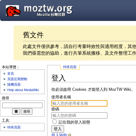
舊文件
此處文件僅供參考，請自行考量時效性與適用程度，其
我們亟需您的協助，進行共筆系統搬移、及文件整理工
特殊頁面
本站導覽：
首頁
登入
頁面近期變動
隨機頁面
你必須啟用 Cookies 才能登入到 MozTW Wiki。
Help about MediaWiki
使用者名稱
搜尋
密碼
工具:
記住我的登入狀態
特殊頁面
登入
登入協助