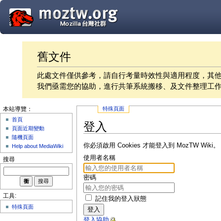
舊文件
此處文件僅供參考，請自行考量時效性與適用程度，其
我們亟需您的協助，進行共筆系統搬移、及文件整理工
特殊頁面
本站導覽：
首頁
登入
頁面近期變動
隨機頁面
你必須啟用 Cookies 才能登入到 MozTW Wiki。
Help about MediaWiki
使用者名稱
搜尋
密碼
工具:
記住我的登入狀態
特殊頁面
登入
登入協助