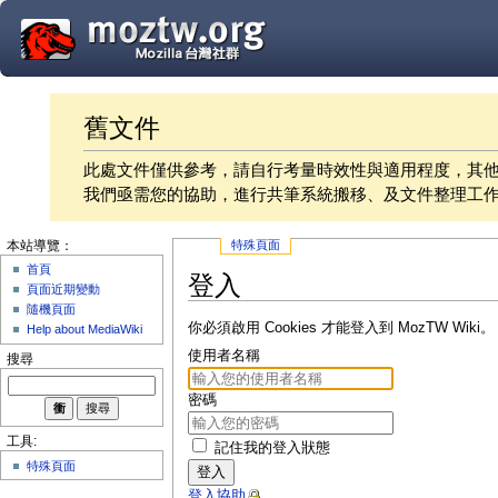
舊文件
此處文件僅供參考，請自行考量時效性與適用程度，其
我們亟需您的協助，進行共筆系統搬移、及文件整理工
特殊頁面
本站導覽：
首頁
登入
頁面近期變動
隨機頁面
你必須啟用 Cookies 才能登入到 MozTW Wiki。
Help about MediaWiki
使用者名稱
搜尋
密碼
工具:
記住我的登入狀態
特殊頁面
登入
登入協助