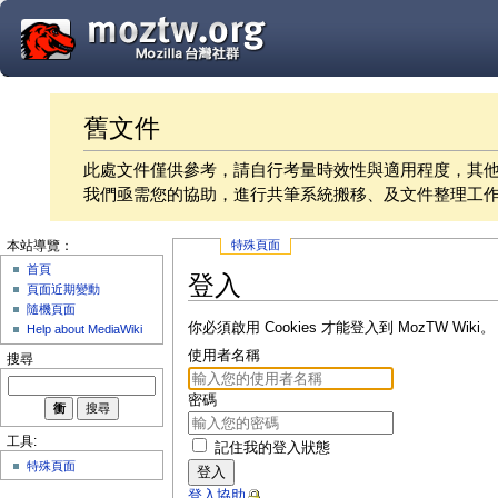
舊文件
此處文件僅供參考，請自行考量時效性與適用程度，其
我們亟需您的協助，進行共筆系統搬移、及文件整理工
特殊頁面
本站導覽：
首頁
登入
頁面近期變動
隨機頁面
你必須啟用 Cookies 才能登入到 MozTW Wiki。
Help about MediaWiki
使用者名稱
搜尋
密碼
工具:
記住我的登入狀態
特殊頁面
登入
登入協助