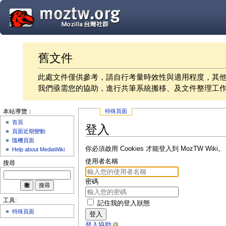
舊文件
此處文件僅供參考，請自行考量時效性與適用程度，其
我們亟需您的協助，進行共筆系統搬移、及文件整理工
特殊頁面
本站導覽：
首頁
登入
頁面近期變動
隨機頁面
你必須啟用 Cookies 才能登入到 MozTW Wiki。
Help about MediaWiki
使用者名稱
搜尋
密碼
工具:
記住我的登入狀態
特殊頁面
登入
登入協助