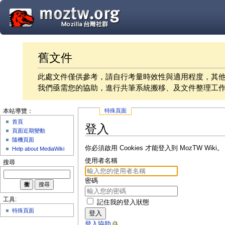
舊文件
此處文件僅供參考，請自行考量時效性與適用程度，其
我們亟需您的協助，進行共筆系統搬移、及文件整理工
特殊頁面
本站導覽：
首頁
登入
頁面近期變動
隨機頁面
你必須啟用 Cookies 才能登入到 MozTW Wiki。
Help about MediaWiki
使用者名稱
搜尋
密碼
工具:
記住我的登入狀態
特殊頁面
登入
登入協助