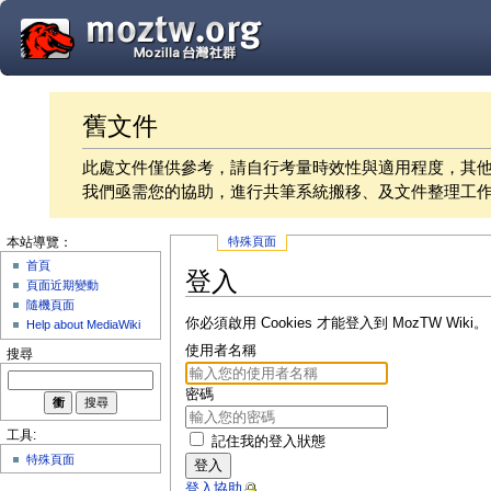
舊文件
此處文件僅供參考，請自行考量時效性與適用程度，其
我們亟需您的協助，進行共筆系統搬移、及文件整理工
特殊頁面
本站導覽：
首頁
登入
頁面近期變動
隨機頁面
你必須啟用 Cookies 才能登入到 MozTW Wiki。
Help about MediaWiki
使用者名稱
搜尋
密碼
工具:
記住我的登入狀態
特殊頁面
登入
登入協助