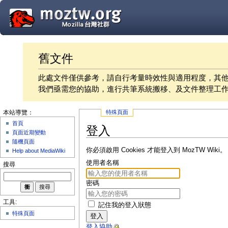
舊文件
此處文件僅供參考，請自行考量時效性與適用程度，其
我們亟需您的協助，進行共筆系統搬移、及文件整理工
特殊頁面
本站導覽：
首頁
登入
頁面近期變動
隨機頁面
你必須啟用 Cookies 才能登入到 MozTW Wiki。
Help about MediaWiki
使用者名稱
搜尋
密碼
工具:
記住我的登入狀態
特殊頁面
登入
登入協助