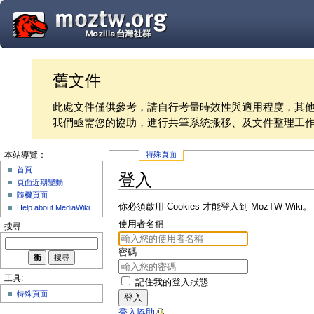
舊文件
此處文件僅供參考，請自行考量時效性與適用程度，其
我們亟需您的協助，進行共筆系統搬移、及文件整理工
特殊頁面
本站導覽：
首頁
登入
頁面近期變動
隨機頁面
你必須啟用 Cookies 才能登入到 MozTW Wiki。
Help about MediaWiki
使用者名稱
搜尋
密碼
工具:
記住我的登入狀態
特殊頁面
登入
登入協助