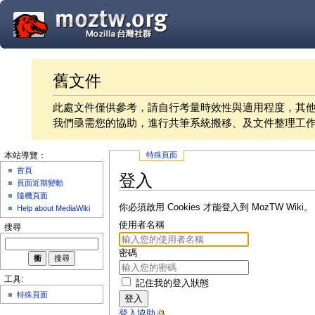
舊文件
此處文件僅供參考，請自行考量時效性與適用程度，其
我們亟需您的協助，進行共筆系統搬移、及文件整理工
特殊頁面
本站導覽：
首頁
登入
頁面近期變動
隨機頁面
你必須啟用 Cookies 才能登入到 MozTW Wiki。
Help about MediaWiki
使用者名稱
搜尋
密碼
工具:
記住我的登入狀態
特殊頁面
登入
登入協助