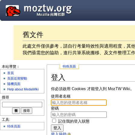
舊文件
此處文件僅供參考，請自行考量時效性與適用程度，其
我們亟需您的協助，進行共筆系統搬移、及文件整理工
特殊頁面
本站導覽：
首頁
登入
頁面近期變動
隨機頁面
你必須啟用 Cookies 才能登入到 MozTW Wiki。
Help about MediaWiki
使用者名稱
搜尋
密碼
工具:
記住我的登入狀態
特殊頁面
登入
登入協助