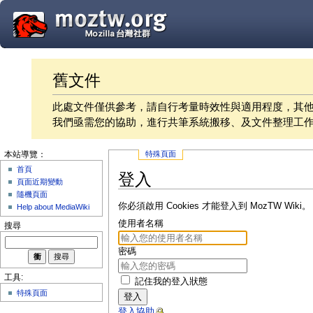
舊文件
此處文件僅供參考，請自行考量時效性與適用程度，其
我們亟需您的協助，進行共筆系統搬移、及文件整理工
特殊頁面
本站導覽：
首頁
登入
頁面近期變動
隨機頁面
你必須啟用 Cookies 才能登入到 MozTW Wiki。
Help about MediaWiki
使用者名稱
搜尋
密碼
工具:
記住我的登入狀態
特殊頁面
登入
登入協助